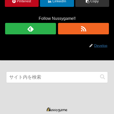
Pinterest
LinkedIn
Copy
Follow Nussygame!!
Develop