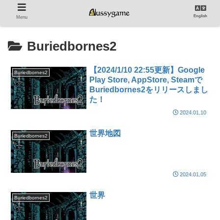
English
Menu
Buriedbornes2
【2024/1/10 22:55更新】Google
Buriedbornes2
Play Store, AppStore, Steamで
Buriedbornes2をリリースしまし
た！
2024.01.10
世界地図
Buriedbornes2
2024.01.05
世界
Buriedbornes2