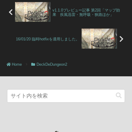
v1.1.0プレビュー記事 第2回「マップ効
果 疾風迅雷・無呼吸・狭路ほか」
16/01/20 臨時hotfixを適用しました。
Home
DeckDeDungeon2