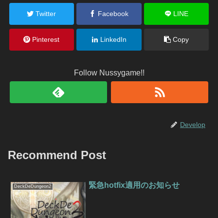
Twitter
Facebook
LINE
Pinterest
LinkedIn
Copy
Follow Nussygame!!
Develop
Recommend Post
緊急hotfix適用のお知らせ
DeckDeDungeon2