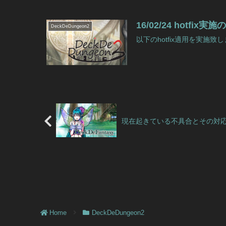
16/02/24 hotfix
DeckDeDungeon2
以下のhotfix適用を実施致しま
現在起きている不具合とその対
Home
DeckDeDungeon2