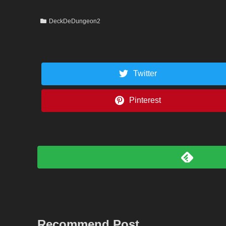
DeckDeDungeon2
Twitter
Pinterest
Recommend Post