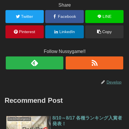
Share
Twitter
Facebook
LINE
Pinterest
LinkedIn
Copy
Follow Nussygame!!
Develop
Recommend Post
8/10～8/17 各種ランキング入賞者
DeckDeDungeon2
発表！