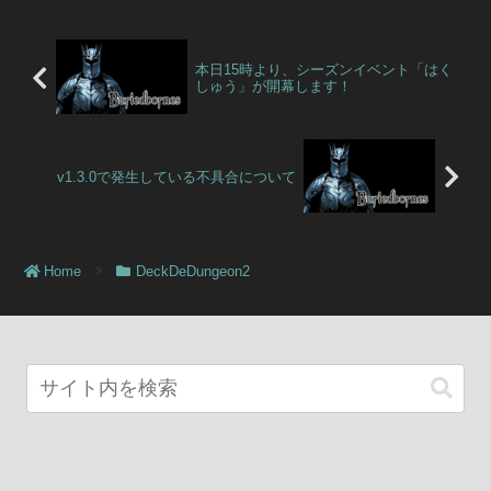
本日15時より、シーズンイベント「はく
しゅう」が開幕します！
v1.3.0で発生している不具合について
Home
DeckDeDungeon2