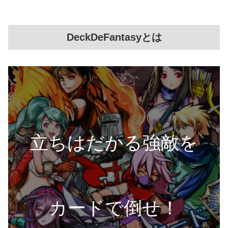
DeckDeFantasyとは
立ちはだかる強敵を
カードで倒せ！