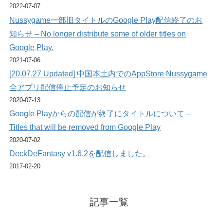
2022-07-07
Nussygame一部旧タイトルのGoogle Play配信終了のお
知らせ – No longer distribute some of older titles on
Google Play.
2021-07-06
[20.07.27 Updated] 中国本土内でのAppStore Nussygame
全アプリ配信停止予定のお知らせ
2020-07-13
Google Playからの配信が終了にタイトルについて –
Titles that will be removed from Google Play
2020-07-02
DeckDeFantasy v1.6.2を配信しました。
2017-02-20
記事一覧