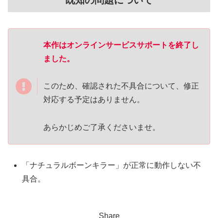
既知の問題について
本作はオンラインサービスサポートを終了し
ました。
このため、確認された不具合について、修正
対応する予定はありません。
あらかじめご了承くださいませ。
「ナチュラルボーンキラー」が正常に動作しない不
具合。
Share