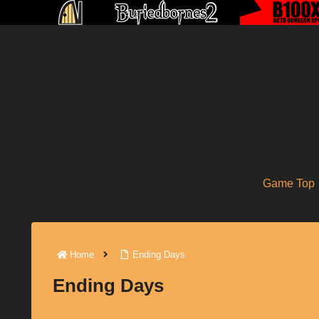
Game Top
Home
Ending Days
Ending Days