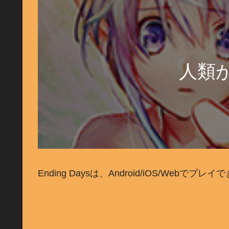
人類
Ending Daysは、Android/iOS/Webで