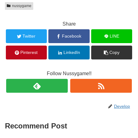
nussygame
Share
Twitter
Facebook
LINE
Pinterest
LinkedIn
Copy
Follow Nussygame!!
Develop
Recommend Post