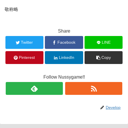
敬称略
Share
Twitter
Facebook
LINE
Pinterest
LinkedIn
Copy
Follow Nussygame!!
Develop