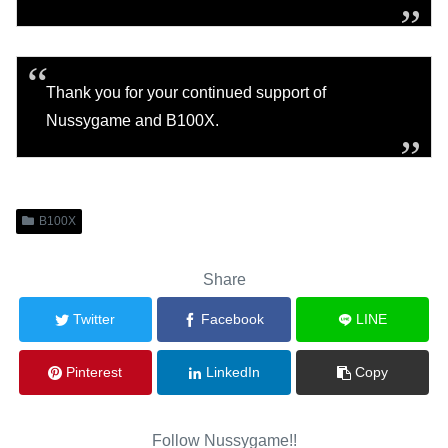
Thank you for your continued support of
Nussygame and B100X.
B100X
Share
Twitter
Facebook
LINE
Pinterest
LinkedIn
Copy
Follow Nussygame!!