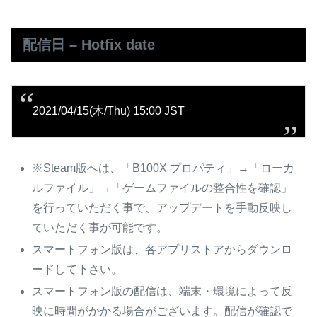
配信日 – Hotfix date
2021/04/15(木/Thu) 15:00 JST
※Steam版へは、「B100X プロパティ」→「ローカ
ルファイル」→「ゲームファイルの整合性を確認」
を行っていただく事で、アップデートを手動反映し
ていただく事が可能です。
スマートフォン版は、各アプリストアからダウンロ
ードして下さい。
スマートフォン版の配信は、端末・環境によって反
映に時間がかかる場合がございます。配信が確認で