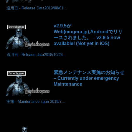
適用日 - Release Data2019/08/01...
v2.9.5が
Buriedbornes
Web(mogera.jp),Androidでリリ
ースされました。 – v2.9.5 now
available! (Not yet in iOS)
適用日 - Release data2018/10/24...
緊急メンテナンス実施のお知らせ
Buriedbornes
– Currently under emergency
Maintenance
実施 - Maintenance span 2019/7...