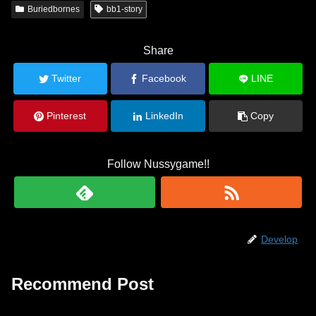
Buriedbornes
bb1-story
Share
Twitter
Facebook
LINE
Pinterest
LinkedIn
Copy
Follow Nussygame!!
Develop
Recommend Post