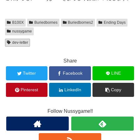
B100X
Buriedbornes
Buriedbornes2
Ending Days
nussygame
dev-letter
Share
Twitter
Facebook
LINE
Pinterest
LinkedIn
Copy
Follow Nussygame!!