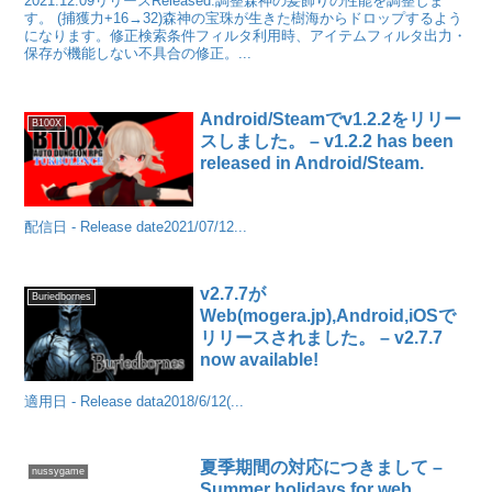
2021.12.09リリースReleased.調整森神の髪飾りの性能を調整しま
す。 (捕獲力+16→32)森神の宝珠が生きた樹海からドロップするよう
になります。修正検索条件フィルタ利用時、アイテムフィルタ出力・
保存が機能しない不具合の修正。...
Android/Steamでv1.2.2をリリー
B100X
スしました。 – v1.2.2 has been
released in Android/Steam.
配信日 - Release date2021/07/12...
v2.7.7が
Buriedbornes
Web(mogera.jp),Android,iOSで
リリースされました。 – v2.7.7
now available!
適用日 - Release data2018/6/12(...
夏季期間の対応につきまして –
nussygame
Summer holidays for web