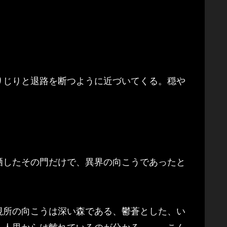
りじりと退路を断つように近づいてくる。穏や
晒したその門だけで、異界の向こうであったと
視所の向こうは深い森である、鬱蒼とした、い