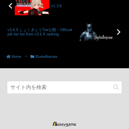
v1.3.6
v3.6.X しょくぎょうTier公開 – Official
job tier list from v3.6.X ranking
Home
Buriedbornes