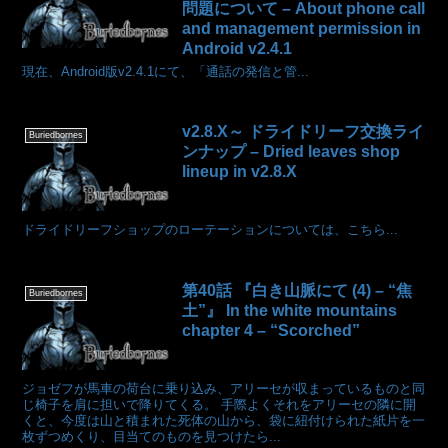
問題について – About phone call
and management permission in
Android v2.4.1
現在、Android版v2.4.1にて、「通話の発信と管...
v2.8.X～ ドライドリーフ交換ライ
Buriedbornes
ンナップ – Dried leaves shop
lineup in v2.8.X
ドライドリーフショップのローテーションについては、こちら...
第40話 『白き山脈にて (4) – “焦
Buriedbornes
土”』 In the white mountains
chapter 4 – “Scorched”
ジョゼフが馬車の荷台に乗り込み、アリーセが収まっているものと同
じ椅子を肩に担いで降りてくる。 手際よくそれをアリーセの隣に開
くと、今度は山と積まれた死体の山から、袋に紐付けられた紙片を一
枚ずつめくり、目当てのものを見つけたら...