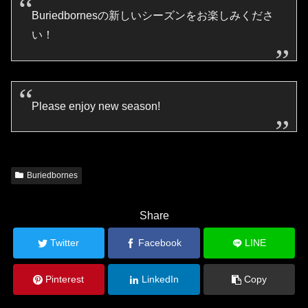
Buriedbornesの新しいシーズンをお楽しみくださ
い！
Please enjoy new season!
Buriedbornes
Share
Twitter
Facebook
LINE
Pinterest
LinkedIn
Copy