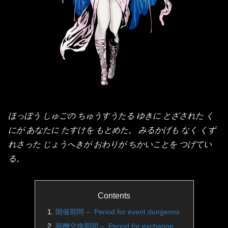
ほっぽう しゅごの ちゅうすうたる ゆきに とざされた く
にが あなたに たすけを もとめた。 みるかげも なく くず
れさった じょうへきが おわりが ちかいことを つげてい
る。
Contents
開催期間 – Period for event dungeons
報酬交換期間 – Period for exchange