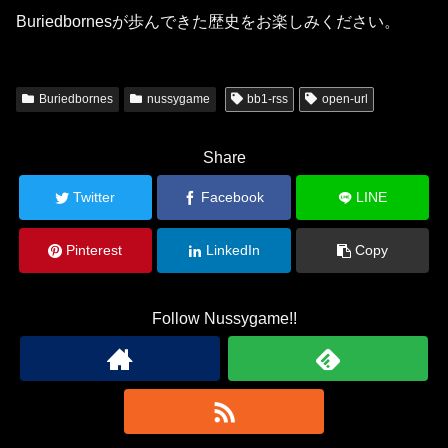
Buriedbornesが歩んできた歴史をお楽しみください。
Buriedbornes
nussygame
bb1-rss
open-url
Share
Twitter
Facebook
LINE
Pinterest
LinkedIn
Copy
Follow Nussygame!!