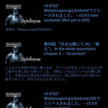
v2.9.5が
Buriedbornes
Web(mogera.jp),Androidでリリ
ースされました。 – v2.9.5 now
available! (Not yet in iOS)
適用日 - Release data2018/10/24...
第40話 『白き山脈にて (4) – “焦
Buriedbornes
土”』 In the white mountains
chapter 4 – “Scorched”
ジョゼフが馬車の荷台に乗り込み、アリーセが収まっているものと同
じ椅子を肩に担いで降りてくる。 手際よくそれをアリーセの隣に開
くと、今度は山と積まれた死体の山から、袋に紐付けられた紙片を一
枚ずつめくり、目当てのものを見つけたら...
v2.9.6が
Buriedbornes
Web(mogera.jp),Android,iOSで
リリースされました。 – v2.9.6