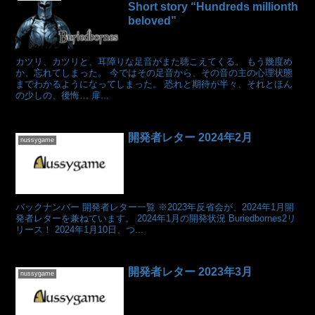
Short story “Hundreds millionth
beloved”
カツリ、カツリと、耳障りな足音がまた聴こえてくる。 もう幾度め
か、忘れてしまった。 今ではその足音から、その音の主の心理状態
までわかるようになってしまった。 恐れと期待が半々、それとほん
の少しの、後悔… 扉...
開発者レター 2024年2月
nussygame
バックナンバー 開発者レター一覧 ※2023年反省会が、2024年1月開
発者レターを兼ねています。 2024年1月の開発状況 Buriedbornes2リ
リース！ 2024年1月10日、つ...
開発者レター 2023年3月
nussygame