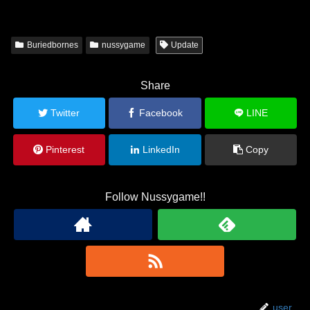
Buriedbornes
nussygame
Update
Share
Twitter
Facebook
LINE
Pinterest
LinkedIn
Copy
Follow Nussygame!!
user