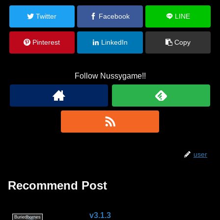
Twitter
Facebook
LINE
Pinterest
LinkedIn
Copy
Follow Nussygame!!
user
Recommend Post
v3.1.3
Buriedbornes