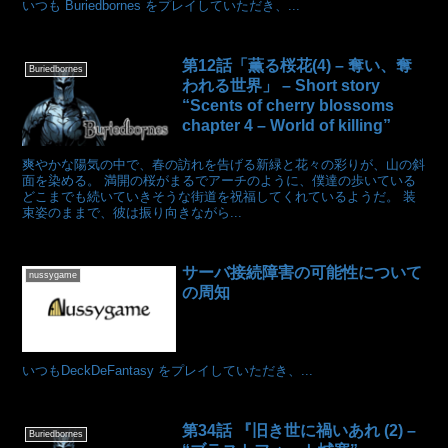
いつも Buriedbornes をプレイしていただき、...
第12話「薫る桜花(4) – 奪い、奪
Buriedbornes
われる世界」 – Short story
“Scents of cherry blossoms
chapter 4 – World of killing”
爽やかな陽気の中で、春の訪れを告げる新緑と花々の彩りが、山の斜
面を染める。 満開の桜がまるでアーチのように、僕達の歩いている
どこまでも続いていきそうな街道を祝福してくれているようだ。 装
束姿のままで、彼は振り向きながら...
サーバ接続障害の可能性について
nussygame
の周知
いつもDeckDeFantasy をプレイしていただき、...
第34話 『旧き世に禍いあれ (2) –
Buriedbornes