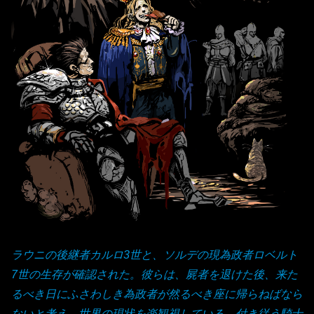
ラウニの後継者カルロ3世と、ソルデの現為政者ロベルト
7世の生存が確認された。彼らは、屍者を退けた後、来た
るべき日にふさわしき為政者が然るべき座に帰らねばなら
ないと考え、世界の現状を楽観視している。付き従う騎士