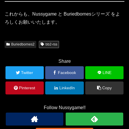
これからも、Nussygame と Buriedbornesシリーズ をよ
ろしくお願いいたします。
Buriedbornes2
bb2-rss
Share
Twitter
Facebook
LINE
Pinterest
LinkedIn
Copy
Follow Nussygame!!