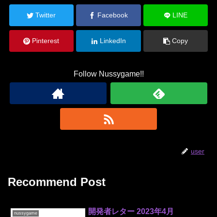
Twitter
Facebook
LINE
Pinterest
LinkedIn
Copy
Follow Nussygame!!
user
Recommend Post
開発者レター 2023年4月
nussygame