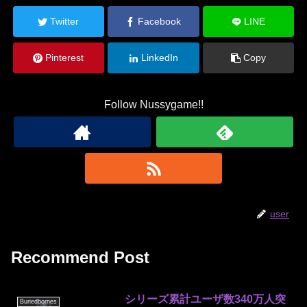
Twitter
Facebook
LINE
Pinterest
LinkedIn
Copy
Follow Nussygame!!
user
Recommend Post
シリーズ累計ユーザ数340万人突
Buriedbornes