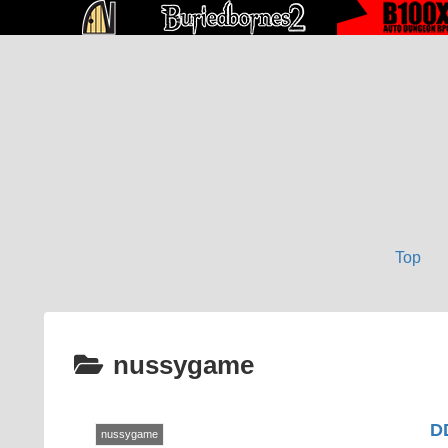
Top
nussygame
D
nussygame