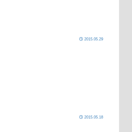
2015.05.29
2015.05.18