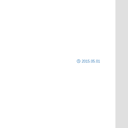
2015.05.01