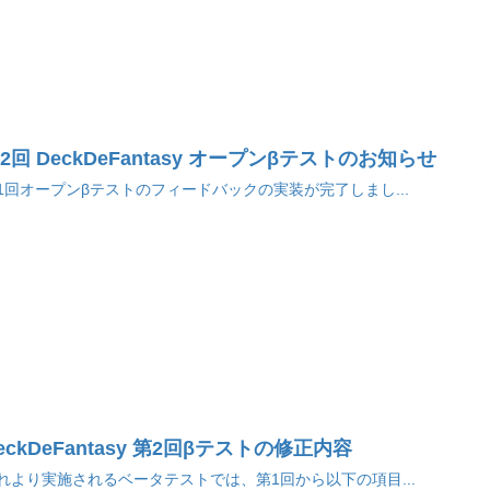
2回 DeckDeFantasy オープンβテストのお知らせ
1回オープンβテストのフィードバックの実装が完了しまし...
eckDeFantasy 第2回βテストの修正内容
れより実施されるベータテストでは、第1回から以下の項目...