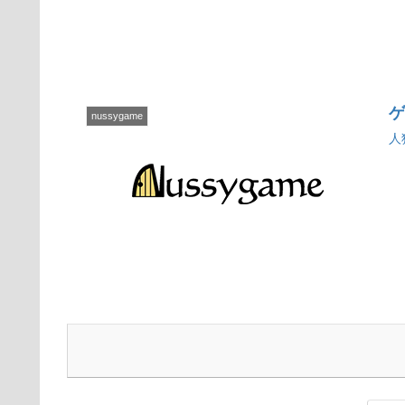
nussygame
人