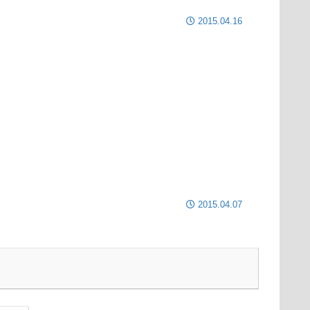
2015.04.16
2015.04.07