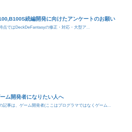
100,B100S続編開発に向けたアンケートのお願い
時点ではDeckDeFantasyの修正・対応・大型ア...
ゲーム開発者になりたい人へ
の記事は、ゲーム開発者(ここはプログラマではなくゲーム...