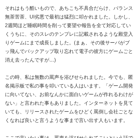
それはもう酷いもので、あちこち不具合だらけ、バランス
無茶苦茶、UI劣悪で最初は猛烈に叩かれました。しかし、
2週間ほど睡眠時間を削って要望や報告を全て対応してい
くうちに、そのスレのテンプレに記載されるような殿堂入
りゲームにまで成長しました。(まぁ、その後サーバがブ
ッ飛んでバックアップ取り忘れて電子の彼方にゲームごと
消え去ったんですが…)
この時、私は無数の罵声を浴びせられました。今でも、匿
名掲示板で私の事を叩いている人はいます。「ゲーム開発
に向いてない、お前なんかに面白いゲームが作れるわけが
ない」と言われた事もありました。インターネットを見て
いても、リリースされたゲームをひどく罵倒し会社ごとな
くなれば良いと言うような事まで言い出す人もいます。
ここで言いたい事は、罵声を浴びせられてこいという話で