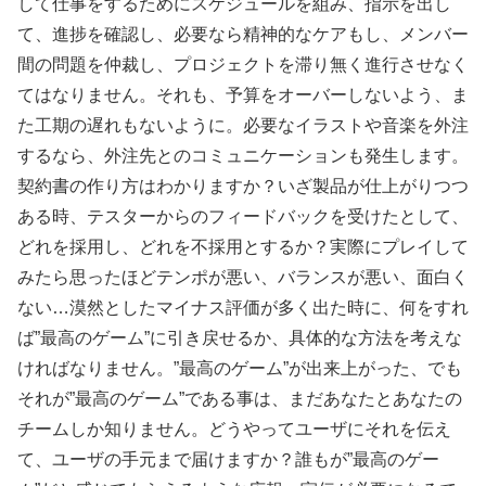
して仕事をするためにスケジュールを組み、指示を出し
て、進捗を確認し、必要なら精神的なケアもし、メンバー
間の問題を仲裁し、プロジェクトを滞り無く進行させなく
てはなりません。それも、予算をオーバーしないよう、ま
た工期の遅れもないように。必要なイラストや音楽を外注
するなら、外注先とのコミュニケーションも発生します。
契約書の作り方はわかりますか？いざ製品が仕上がりつつ
ある時、テスターからのフィードバックを受けたとして、
どれを採用し、どれを不採用とするか？実際にプレイして
みたら思ったほどテンポが悪い、バランスが悪い、面白く
ない…漠然としたマイナス評価が多く出た時に、何をすれ
ば”最高のゲーム”に引き戻せるか、具体的な方法を考えな
ければなりません。”最高のゲーム”が出来上がった、でも
それが”最高のゲーム”である事は、まだあなたとあなたの
チームしか知りません。どうやってユーザにそれを伝え
て、ユーザの手元まで届けますか？誰もが”最高のゲー