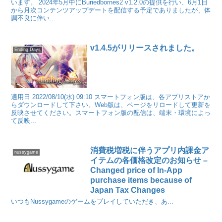
います。 2024年5月中にBuriedbornes2 v1.2.0の提供を行い、6月1日
から月次コンテンツアップデートを配信する予定でありましたが、体
調不良に伴い...
v1.4.5がリリースされました。
Ending Days
適用日 2022/08/10(水) 09:10 スマートフォン版は、各アプリストアか
らダウンロードして下さい。Web版は、ページをリロードして更新を
反映させてください。スマートフォン版の配信は、端末・環境によっ
て反映...
消費税増税に伴うアプリ内課金ア
nussygame
イテムの各価格改定のお知らせ –
Changed price of In-App
purchase items because of
Japan Tax Changes
いつもNussygameのゲームをプレイしていただき、あ...