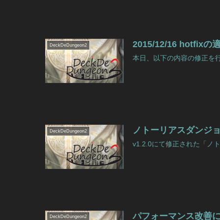
2015/12/16 hotf
DeckDeDungeon2
本日、以下の内容の修正を行うh
ノトーリアスダンジ
DeckDeDungeon2
v1.2.0にて修正された「ノ
パフォーマンス改善
DeckDeDungeon2