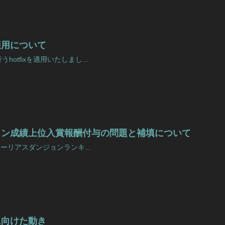
ixの適用について
otfixを適用いたしまし...
ョン成績上位入賞報酬付与の問題と補填について
トーリアスダンジョンランキ...
に向けた動き