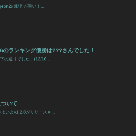
geon2の動作が重い！...
5/12/16のランキング優勝は???さんでした！
通りでした。(12/16...
定について
よv1.2.0がリリースさ...