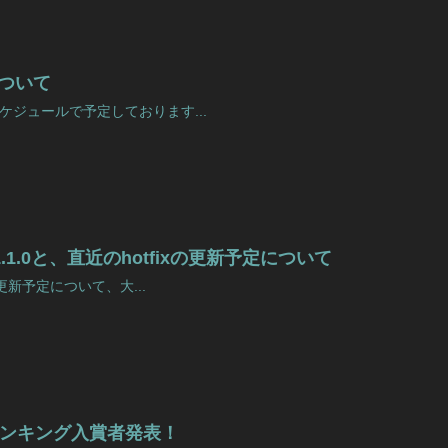
について
ケジュールで予定しております...
 v1.1.0と、直近のhotfixの更新予定について
近の更新予定について、大...
 各種ランキング入賞者発表！