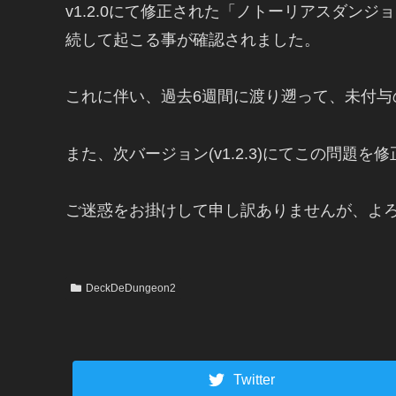
v1.2.0にて修正された「ノトーリアスダ
続して起こる事が確認されました。
これに伴い、過去6週間に渡り遡って、未付
また、次バージョン(v1.2.3)にてこの問
ご迷惑をお掛けして申し訳ありませんが、よ
DeckDeDungeon2
Twitter