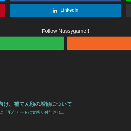
LinkedIn
Follow Nussygame!!
向け、補てん額の増額について
に「配布カードに覚醒が付与され...