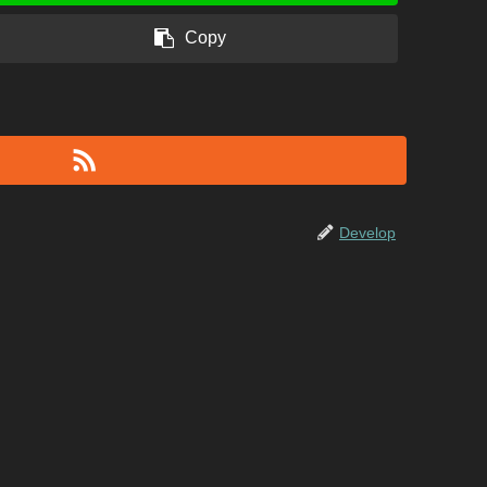
Copy
Develop