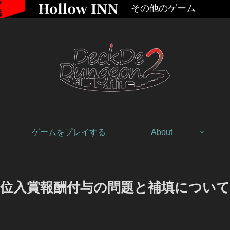
その他のゲーム
ゲームをプレイする
About
位入賞報酬付与の問題と補填について