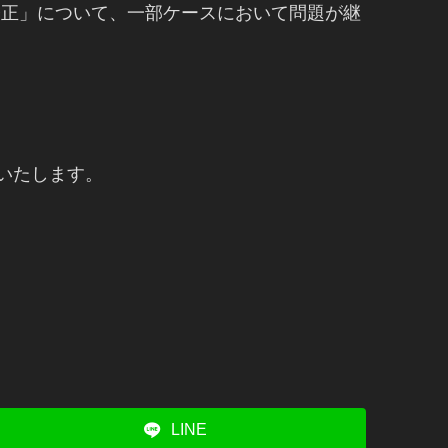
の修正」について、一部ケースにおいて問題が継
施いたします。
LINE