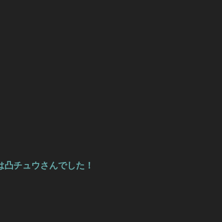
コアは凸チュウさんでした！