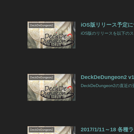
iOS版リリース予定
DeckDeDungeon2
iOS版のリリースを以下のス
DeckDeDungeon2
DeckDeDungeon2
DeckDeDungeon2の直
2017/1/11～18
DeckDeDungeon2