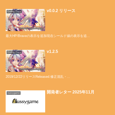
v0.0.2 リリース
Ending Days
最大HP/Braveの表示を追加現在シールド値の表示を追...
v1.2.5
Ending Days
2019/12/22リリースReleased.修正混乱・...
開発者レター 2025年11月
nussygame