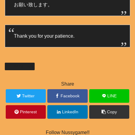
お願い致します。
Thank you for your patience.
Ending Days
Share
Twitter
Facebook
LINE
Pinterest
LinkedIn
Copy
Follow Nussygame!!