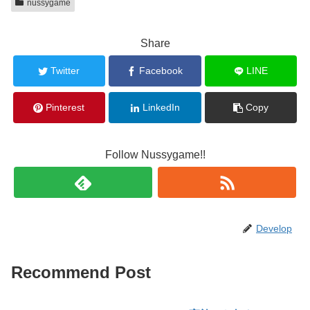
nussygame
Share
Twitter
Facebook
LINE
Pinterest
LinkedIn
Copy
Follow Nussygame!!
Develop
Recommend Post