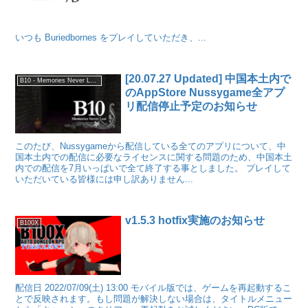
いつも Buriedbornes をプレイしていただき、...
[20.07.27 Updated] 中国本土内で
B10 - Memories Never Lasts -
のAppStore Nussygame全アプ
リ配信停止予定のお知らせ
このたび、Nussygameから配信している全てのアプリについて、中
国本土内での配信に必要なライセンスに関する問題のため、中国本土
内での配信を7月いっぱいで全て終了する事としました。 プレイして
いただいている皆様には申し訳ありません...
v1.5.3 hotfix実施のお知らせ
B100X
配信日 2022/07/09(土) 13:00 モバイル版では、ゲームを再起動するこ
とで反映されます。もし問題が解決しない場合は、タイトルメニュー