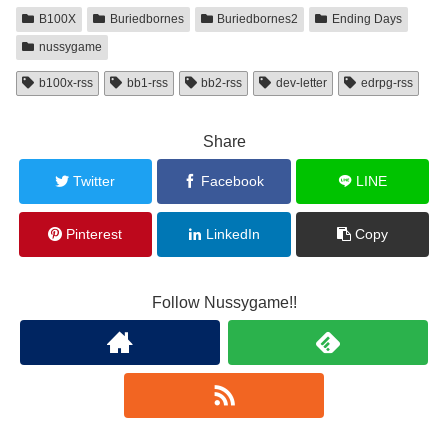
B100X
Buriedbornes
Buriedbornes2
Ending Days
nussygame
b100x-rss
bb1-rss
bb2-rss
dev-letter
edrpg-rss
Share
Twitter
Facebook
LINE
Pinterest
LinkedIn
Copy
Follow Nussygame!!