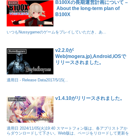
B100Xの長期運営計画について –
B100X
About the long-term plan of
B100X
いつもNussygameのゲームをプレイしていただき、あ...
v2.2.0が
Buriedbornes
Web(mogera.jp),Android,iOSで
リリースされました。
適用日 - Release Data2017/5/15(...
v1.4.10がリリースされました。
Ending Days
適用日 2024/11/05(火)19:40 スマートフォン版は、各アプリストアか
らダウンロードして下さい。Web版は、ページをリロードして更新を