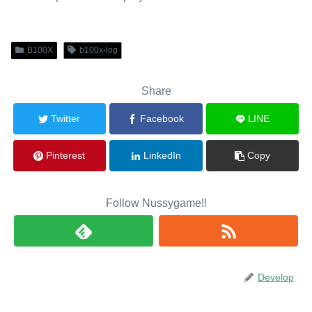
B100X
b100x-log
Share
Twitter
Facebook
LINE
Pinterest
LinkedIn
Copy
Follow Nussygame!!
Develop