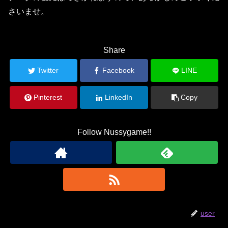
さいませ。
Share
Twitter
Facebook
LINE
Pinterest
LinkedIn
Copy
Follow Nussygame!!
user