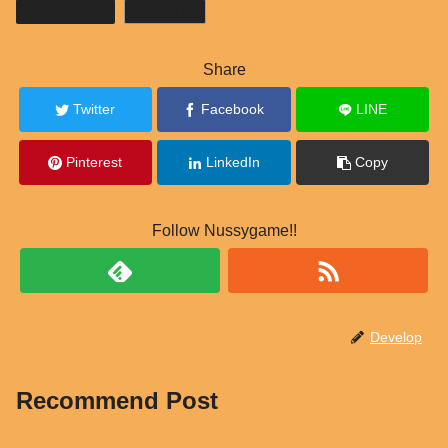
Ending Days
edrpg-log
Share
Twitter
Facebook
LINE
Pinterest
LinkedIn
Copy
Follow Nussygame!!
Develop
Recommend Post