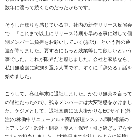
数年に渡って続くものだったからです。
そうした焦りを感じている中、社内の新作リリース反省会
で、「これまで以上にリリース時期を早める事に対して個
別メンバーに負担をお願いしていく(意訳)」という旨の通
達が降りました。要するにもっと残業等して欲しいという
事でした。これが限界だと感じました。会社と家族なら、
私は無遠慮に家族を選ぶ人間です。すぐに「辞める」話を
始めました。
こうして、私は年末に退社しました。かなり無茶を言って
の退社だったので、残るメンバーには大変迷惑をかけまし
た。ケジメとして、退社直前には大掛かりなECサイト(外
注)の稼働中リニューアル＋商品管理システム同時構築の
ヒアリング・設計・開発・導入・保守・引き継ぎまでを全
て1人で担当しました。(大晦日まで出社したように記憶し