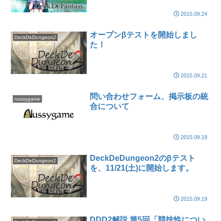
2015.09.24
オープンβテストを開始しまし
DeckDeDungeon2
た！
2015.09.21
問い合わせフォーム、掲示板の統
nussygame
合について
2015.09.19
DeckDeDungeon2のβテスト
DeckDeDungeon2
を、11/21(土)に開始します。
2015.09.19
DDD2解説 第5回「競技性につい