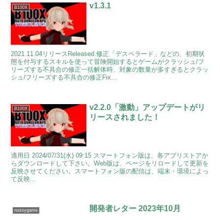
v1.3.1
B100X
2021.11.04リリースReleased.修正「デスペラード」などの、初期状
態を付与するスキルを使って冒険開始するとゲームがクラッシュ/フ
リーズする不具合の修正一括解体時、対象の数量が多すぎるとクラッ
シュ/フリーズする不具合の修正Fix...
v2.2.0「激動」アップデートがリ
B100X
リースされました！
適用日 2024/07/31(水) 09:15 スマートフォン版は、各アプリストアか
らダウンロードして下さい。Web版は、ページをリロードして更新を
反映させてください。スマートフォン版の配信は、端末・環境によっ
て反映...
開発者レター 2023年10月
nussygame