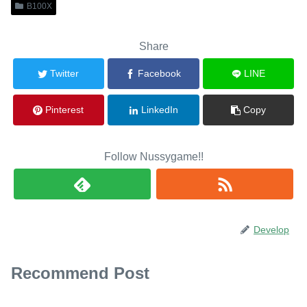
B100X
Share
Twitter
Facebook
LINE
Pinterest
LinkedIn
Copy
Follow Nussygame!!
Develop
Recommend Post